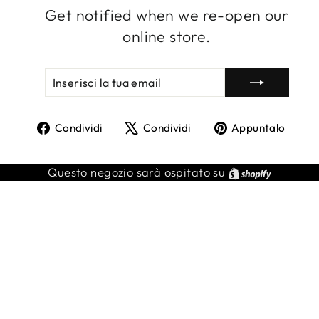
Get notified when we re-open our
online store.
INSERISCI
ISCRIVITI
LA
TUA
EMAIL
Condividi
Twitta
Agg
Condividi
Condividi
Appuntalo
su
su
un
Facebook
X
pin
Shopify
Questo negozio sarà ospitato su
su
Pint