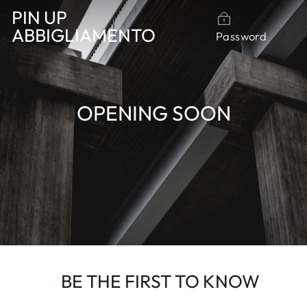
Vai
PIN UP
direttamente
ABBIGLIAMENTO
Password
ai
contenuti
OPENING SOON
BE THE FIRST TO KNOW