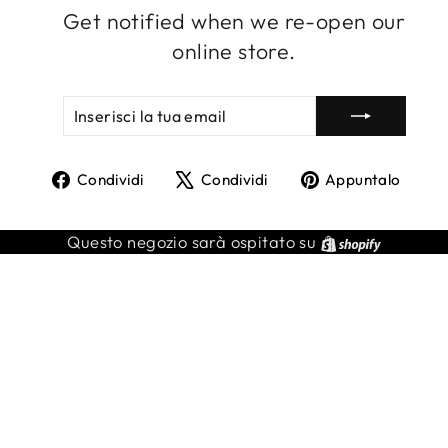
Get notified when we re-open our
online store.
INSERISCI
ISCRIVITI
LA
TUA
EMAIL
Condividi
Twitta
Agg
Condividi
Condividi
Appuntalo
su
su
un
Facebook
X
pin
Shopify
Questo negozio sarà ospitato su
su
Pint