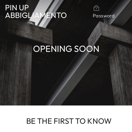
Vai
PIN UP
direttamente
ABBIGLIAMENTO
Password
ai
contenuti
OPENING SOON
BE THE FIRST TO KNOW