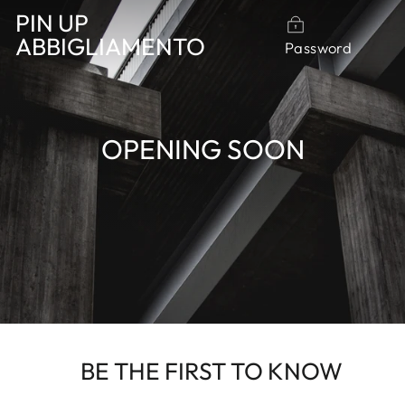
Vai
PIN UP
direttamente
ABBIGLIAMENTO
Password
ai
contenuti
OPENING SOON
BE THE FIRST TO KNOW