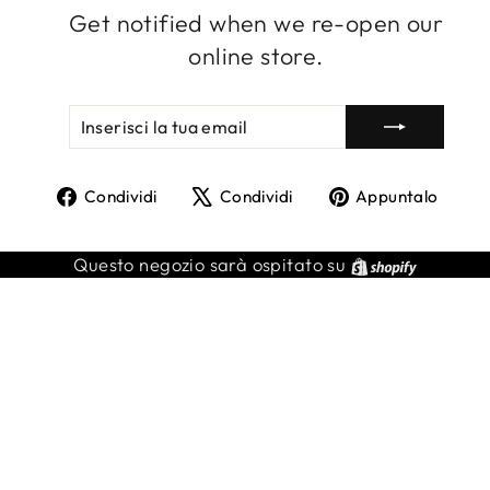
Get notified when we re-open our
online store.
INSERISCI
ISCRIVITI
LA
TUA
EMAIL
Condividi
Twitta
Agg
Condividi
Condividi
Appuntalo
su
su
un
Facebook
X
pin
Shopify
Questo negozio sarà ospitato su
su
Pint