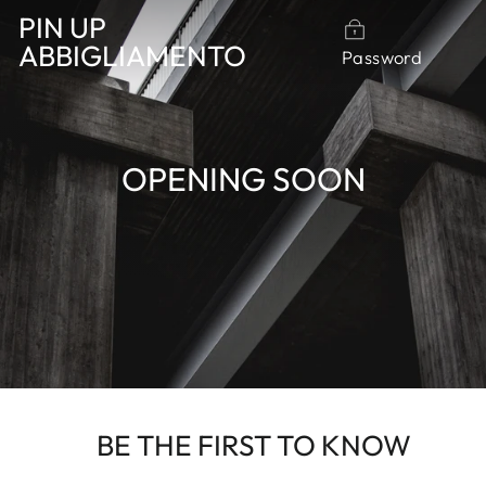
Vai
PIN UP
direttamente
ABBIGLIAMENTO
Password
ai
contenuti
OPENING SOON
BE THE FIRST TO KNOW