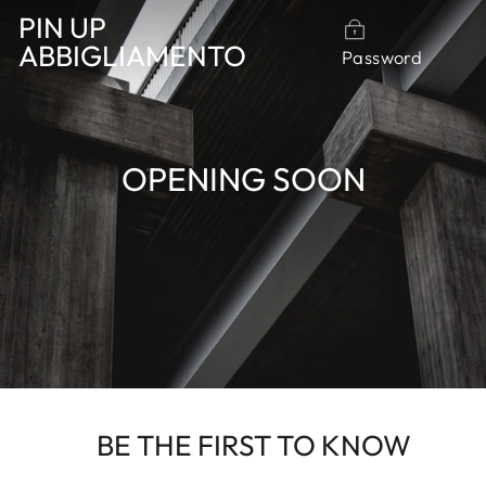
Vai
PIN UP
direttamente
ABBIGLIAMENTO
Password
ai
contenuti
OPENING SOON
BE THE FIRST TO KNOW